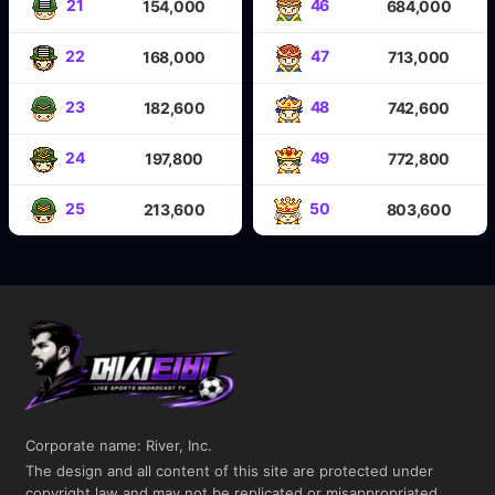
21
46
154,000
684,000
22
47
168,000
713,000
23
48
182,600
742,600
24
49
197,800
772,800
25
50
213,600
803,600
Corporate name: River, Inc.
The design and all content of this site are protected under
copyright law and may not be replicated or misappropriated