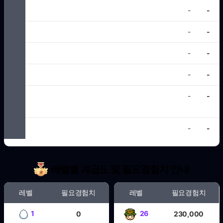
스포츠뉴스
-
-
구인구직
-
-
토토가이드
-
-
스포츠분석
-
-
2025년 무료 꽁머니, 토토 꽁머니, 카지노 꽁머니, 꽁
-
-
머니 커뮤니티
후기게시판
-
-
레벨별 계급도 및 필요경험치 안내
레벨
필요경험치
레벨
필요경험치
1
26
0
230,000