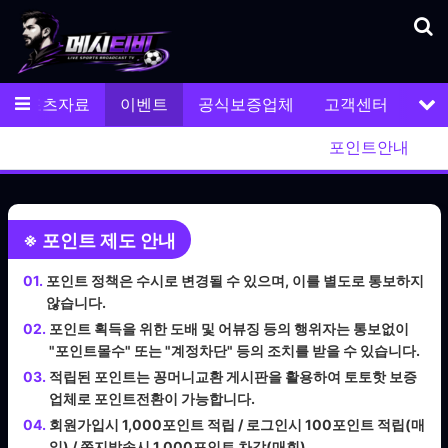
메뉴
스포츠자료
이벤트
공식보증업체
고객센터
서
시티비이벤트
꽁머니교환
기프티콘교환
포인트안내
※ 포인트 제도 안내
01.
포인트 정책은 수시로 변경될 수 있으며, 이를 별도로 통보하지
않습니다.
02.
포인트 획득을 위한 도배 및 어뷰징 등의 행위자는 통보없이
"포인트몰수" 또는 "계정차단" 등의 조치를 받을 수 있습니다.
03.
적립된 포인트는 꽁머니교환 게시판을 활용하여 토토핫 보증
업체로 포인트전환이 가능합니다.
04.
회원가입시 1,000포인트 적립 / 로그인시 100포인트 적립(매
일) / 쪽지발송시 1,000포인트 차감(매회)