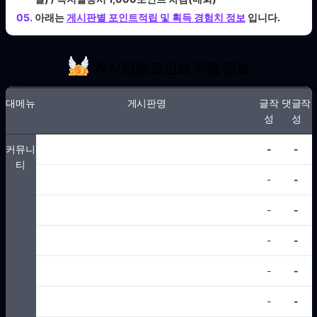
05.
아래는
게시판별 포인트적립 및 획득 경험치 정보
입니다.
게시판별 포인트 적립 정보
대메뉴
게시판명
글작
댓글작
성
성
커뮤니
유머&이슈
-
-
티
자유게시판
-
-
이벤트 토토사이트 꽁머니 무료머니
-
-
하이라이트
-
-
공지사항
-
-
토토사이트 추천, 안전놀이터 순위, 메이저 보증업체
-
-