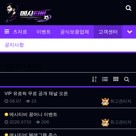
메뉴
스포츠자료
이벤트
공식보증업체
고객센터
서
공지사항
1:1문의
전체
5
/ 1 페이지
게시물 정렬
웹진 스타일
갤러리 
게시
VIP 유료픽 무료 공개 채널 오픈
등록일
조회
등록자
08.07
23
최고관리자
메시티비 꽁머니 이벤트
등록일
조회
등록자
2026.07.10
206
최고관리자
메시티비 텔레그램 주소