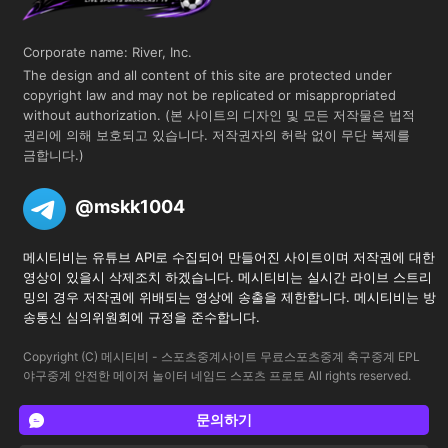
Corporate name: River, Inc.
The design and all content of this site are protected under
copyright law and may not be replicated or misappropriated
without authorization. (본 사이트의 디자인 및 모든 저작물은 법적
권리에 의해 보호되고 있습니다. 저작권자의 허락 없이 무단 복제를
금합니다.)
@mskk1004
메시티비는 유튜브 API로 수집되어 만들어진 사이트이며 저작권에 대한
영상이 있을시 삭제조치 하겠습니다. 메시티비는 실시간 라이브 스트리
밍의 경우 저작권에 위배되는 영상에 송출을 제한합니다. 메시티비는 방
송통신 심의위원회에 규정을 준수합니다.
Copyright (C) 메시티비 - 스포츠중계사이트 무료스포츠중계 축구중계 EPL
야구중계 안전한 메이저 놀이터 네임드 스포츠 프로토 All rights reserved.
문의하기