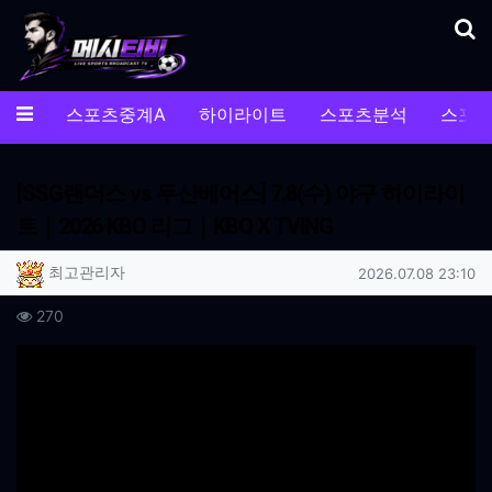
메뉴
스포츠중계A
하이라이트
스포츠분석
스포
[SSG랜더스 vs 두산베어스] 7.8(수) 야구 하이라이
트｜2026 KBO 리그｜KBO X TVING
작성자 정보
작성
최고관리자
작성일
2026.07.08 23:10
컨텐츠 정보
조회
270
본문