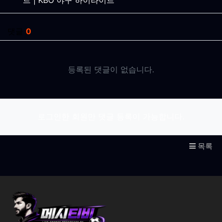
트 | KBO 야구 하이라이트
댓글
0
등록된 댓글이 없습니다.
로그인한 회원만 댓글 등록이 가능합니다.
목록